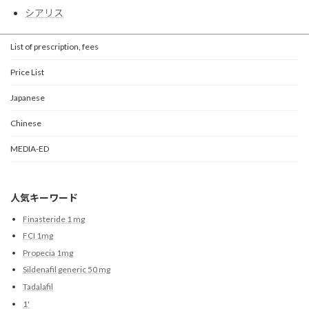
シアリス
List of prescription, fees
Price List
Japanese
Chinese
MEDIA-ED
人気キーワード
Finasteride 1 mg
FCI 1mg
Propecia 1mg
Sildenafil generic 50 mg
Tadalafil
1'