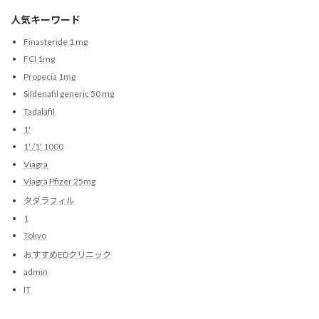
人気キーワード
Finasteride 1 mg
FCI 1mg
Propecia 1mg
Sildenafil generic 50 mg
Tadalafil
1'
1' /1' 1000
Viagra
Viagra Pfizer 25mg
タダラフィル
1
Tokyo
おすすめEDクリニック
admin
IT