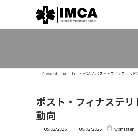
コ
ナ
ン
ビ
テ
ゲ
ン
ー
ツ
シ
へ
ョ
ス
ン
キ
に
ッ
移
プ
動
Prescription price List
AGA
ポスト・フィナステリド
ポスト・フィナステリ
動向
最
06/02/2025
06/02/2025
wpmaster
終