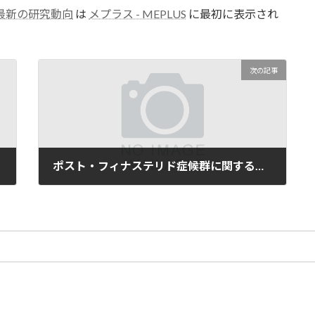
最新の研究動向
は
メプラス - MEPLUS
に最初に表示され
次の記事
ポスト・フィナステリド症候群に関する最新の研究動向
06/02/2025