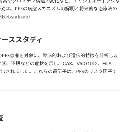
異常やクロマチン構造の変化など、エピジェネティックな
究は、PFSの病態メカニズムの解明と将来的な治療法の
SNetwork.org
)
ケーススタディ
人のPFS患者を対象に、臨床的および遺伝的特徴を分析しま
不眠などの症状を示し、CA8、VSIG10L2、HLA-
異が検出されました。これらの遺伝子は、PFSのリスク因子で
査