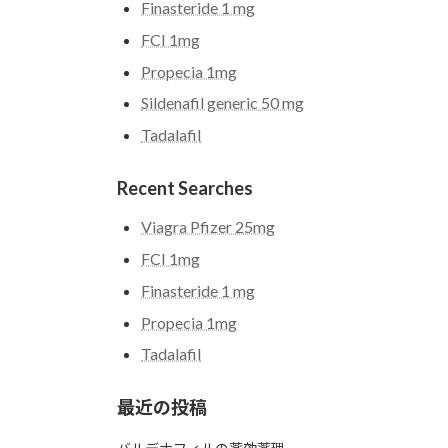
Finasteride 1 mg
FCI 1mg
Propecia 1mg
Sildenafil generic 50 mg
Tadalafil
Recent Searches
Viagra Pfizer 25mg
FCI 1mg
Finasteride 1 mg
Propecia 1mg
Tadalafil
最近の投稿