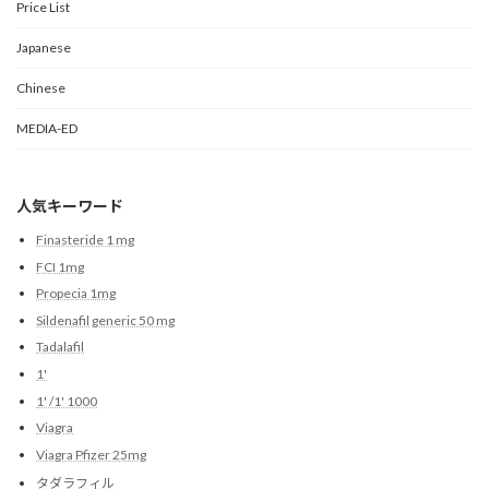
Price List
Japanese
Chinese
MEDIA-ED
人気キーワード
Finasteride 1 mg
FCI 1mg
Propecia 1mg
Sildenafil generic 50 mg
Tadalafil
1'
1' /1' 1000
Viagra
Viagra Pfizer 25mg
タダラフィル