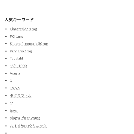
人気キーワード
Finasteride 1 mg
FCI 1mg
Sildenafil generic 50 mg
Propecia 1mg
Tadalafil
1' /1' 1000
Viagra
1
Tokyo
タダラフィル
1'
towa
Viagra Pfizer 25mg
おすすめEDクリニック