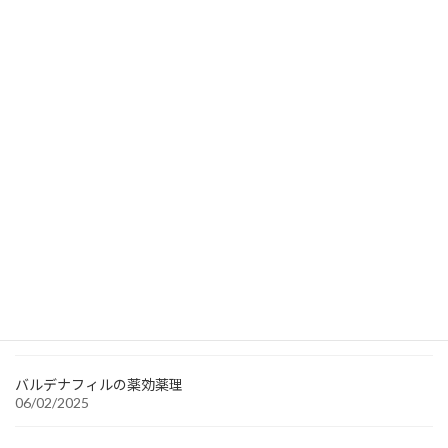
Tadalafil
Recent Searches
シアリス
1'"
Sildenafil generic 50 mg
性病
おすすめ クリニック
最近の投稿
バルデナフィルの薬効薬理
06/02/2025
バルデナフィルの薬効薬理
06/02/2025