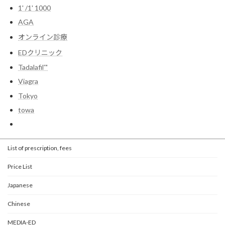
1' /1' 1000
AGA
オンライン診療
EDクリニック
Tadalafil'"
Viagra
Tokyo
towa
List of prescription, fees
Price List
Japanese
Chinese
MEDIA-ED