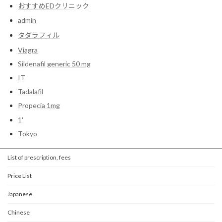
おすすめEDクリニック
admin
タダラフィル
Viagra
Sildenafil generic 50 mg
IT
Tadalafil
Propecia 1mg
1'
Tokyo
List of prescription, fees
Price List
Japanese
Chinese