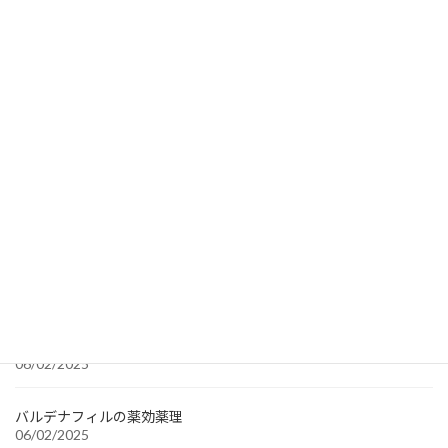
Propecia 1mg
Sildenafil generic 50 mg
Tadalafil
Recent Searches
towa
Finasteride 1 mg
FCI 1mg
1' /1' 1000
最近の投稿
バルデナフィルの薬効薬理
06/02/2025
バルデナフィルの薬効薬理
06/02/2025