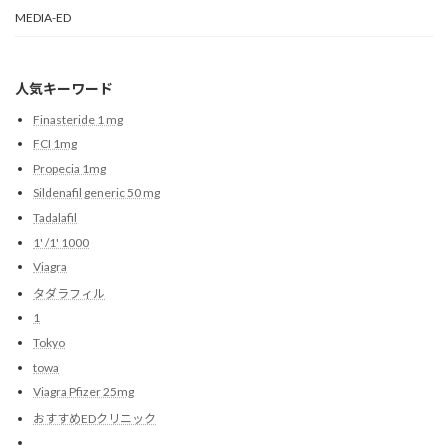
MEDIA-ED
人気キーワード
Finasteride 1 mg
FCI 1mg
Propecia 1mg
Sildenafil generic 50 mg
Tadalafil
1' /1' 1000
Viagra
タダラフィル
1
Tokyo
towa
Viagra Pfizer 25mg
おすすめEDクリニック