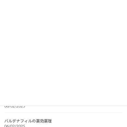
Propecia 1mg
Sildenafil generic 50 mg
Tadalafil
Recent Searches
towa
Finasteride 1 mg
FCI 1mg
1' /1' 1000
最近の投稿
バルデナフィルの薬効薬理
06/02/2025
バルデナフィルの薬効薬理
06/02/2025