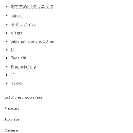
おすすめEDクリニック
admin
タダラフィル
Viagra
Sildenafil generic 50 mg
IT
Tadalafil
Propecia 1mg
1'
Tokyo
List of prescription, fees
Price List
Japanese
Chinese