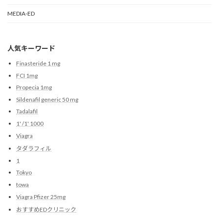
MEDIA-ED
人気キーワード
Finasteride 1 mg
FCI 1mg
Propecia 1mg
Sildenafil generic 50 mg
Tadalafil
1' /1' 1000
Viagra
タダラフィル
1
Tokyo
towa
Viagra Pfizer 25mg
おすすめEDクリニック