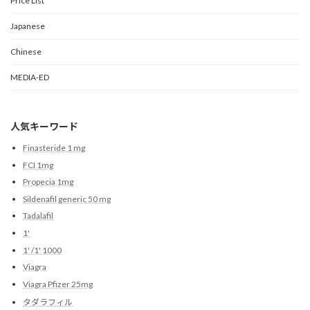
Price List
Japanese
Chinese
MEDIA-ED
人気キーワード
Finasteride 1 mg
FCI 1mg
Propecia 1mg
Sildenafil generic 50 mg
Tadalafil
1'
1' /1' 1000
Viagra
Viagra Pfizer 25mg
タダラフィル