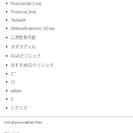
Finasteride 1 mg
Propecia 1mg
Tadalafil
Sildenafil generic 50 mg
二次性多汗症
タダラフィル
AGAクリニック
おすすめEDクリニック
1'"
IT
admin
1'
シアリス
List of prescription, fees