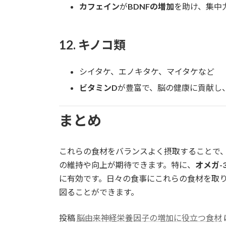
カフェイン
が
BDNFの増加
を助け、集中
12.
キノコ類
シイタケ、エノキタケ、マイタケなど
ビタミンD
が豊富で、脳の健康に貢献し、
まとめ
これらの食材をバランスよく摂取することで、
の維持や向上が期待できます。特に、
オメガ-
に有効です。日々の食事にこれらの食材を取
図ることができます。
投稿
脳由来神経栄養因子の増加に役立つ食材