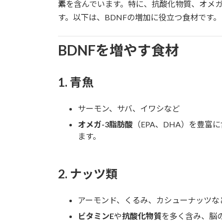
日
素
を含んでいます。特に、抗酸化物質、オメガ
時
す。以下は、BDNFの増加に役立つ食材です。
:
BDNFを増やす食材
1.
青魚
サーモン、サバ、イワシなど
オメガ-3脂肪酸
（EPA、DHA）を豊富
ます。
2.
ナッツ類
アーモンド、くるみ、カシューナッツな
ビタミンE
や
抗酸化物質
を多く含み、脳の