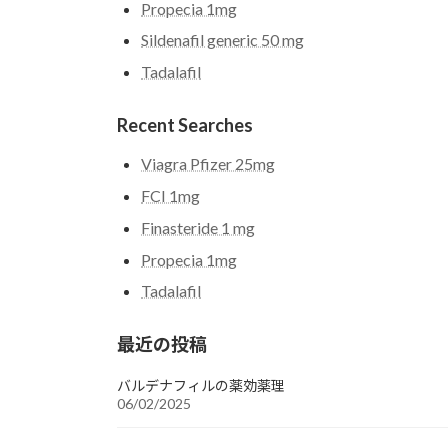
Propecia 1mg
Sildenafil generic 50 mg
Tadalafil
Recent Searches
Viagra Pfizer 25mg
FCI 1mg
Finasteride 1 mg
Propecia 1mg
Tadalafil
最近の投稿
バルデナフィルの薬効薬理
06/02/2025