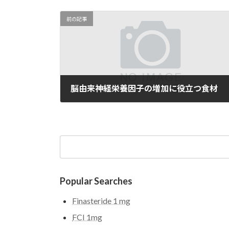
前の記事
脳由来神経栄養因子の増加に役立つ食材
05/06/2025
検
索:
Popular Searches
Finasteride 1 mg
FCI 1mg