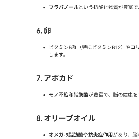
フラバノール
という抗酸化物質が豊富で
6.
卵
ビタミンB群（特にビタミンB12）や
コ
します。
7.
アボカド
モノ不飽和脂肪酸
が豊富で、脳の健康を
8.
オリーブオイル
オメガ-9脂肪酸
や
抗炎症作用
があり、脳