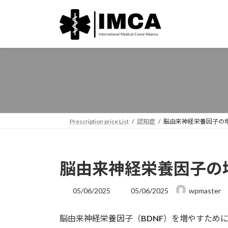
コ
ナ
ン
ビ
テ
ゲ
ン
ー
ツ
シ
へ
ョ
ス
ン
キ
に
ッ
移
プ
動
Prescription price List
認知症
脳由来神経栄養因子の
脳由来神経栄養因子の
最
05/06/2025
05/06/2025
wpmaster
終
更
脳由来神経栄養因子（
BDNF
）を増やすため
新