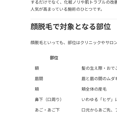
日
するだけでなく、化粧ノリや肌トラブルの改
時
人気が高まっている施術のひとつです。
:
顔脱毛で対象となる部位
顔脱毛といっても、部位はクリニックやサロ
部位
額
髪の生え際・おで
眉間
眉と眉の間のムダ
頬
頬全体の産毛
鼻下（口周り）
いわゆる「ヒゲ」
あご・あご下
口元からあご先、