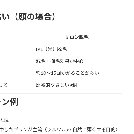
違い（顔の場合）
サロン脱毛
IPL（光）脱毛
減毛・抑毛効果が中心
約10～15回かかることが多い
じる
比較的やさしい照射
ラン例
人気
したプランが主流（ツルツル or 自然に薄くする目的）