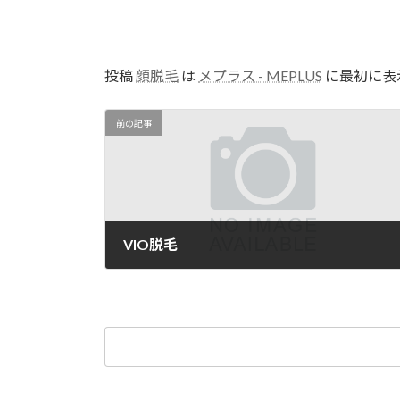
投稿
顔脱毛
は
メプラス - MEPLUS
に最初に表
前の記事
VIO脱毛
04/28/2025
検
索: