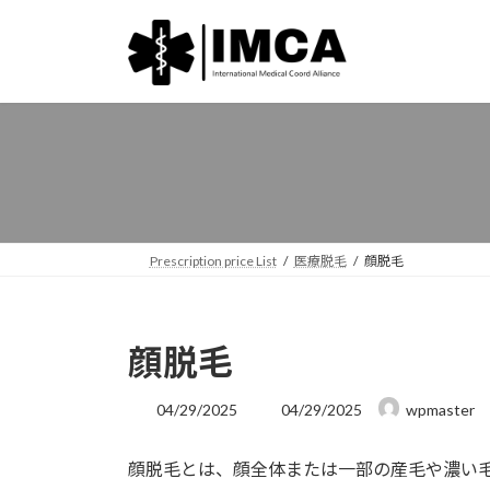
コ
ナ
ン
ビ
テ
ゲ
ン
ー
ツ
シ
へ
ョ
ス
ン
キ
に
ッ
移
プ
動
Prescription price List
医療脱毛
顔脱毛
顔脱毛
最
04/29/2025
04/29/2025
wpmaster
終
更
顔脱毛とは、顔全体または一部の産毛や濃い
新