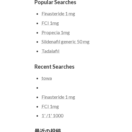
Popular Searches
Finasteride 1 mg
FCI 1mg
Propecia 1mg
Sildenafil generic 50 mg
Tadalafil
Recent Searches
towa
Finasteride 1 mg
FCI 1mg
1' /1' 1000
最近の投稿