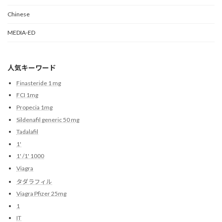
Chinese
MEDIA-ED
人気キーワード
Finasteride 1 mg
FCI 1mg
Propecia 1mg
Sildenafil generic 50 mg
Tadalafil
1'
1' /1' 1000
Viagra
タダラフィル
Viagra Pfizer 25mg
1
IT