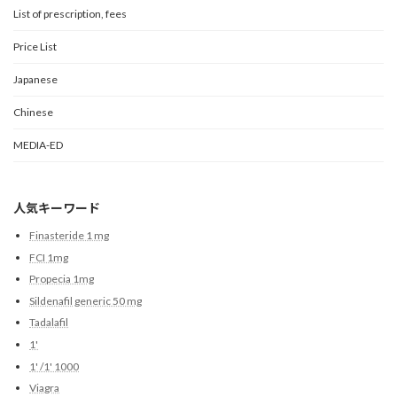
List of prescription, fees
Price List
Japanese
Chinese
MEDIA-ED
人気キーワード
Finasteride 1 mg
FCI 1mg
Propecia 1mg
Sildenafil generic 50 mg
Tadalafil
1'
1' /1' 1000
Viagra