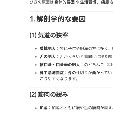
日
びきの原因は
身体的要因
や
生活習慣
、
疾患
時
:
1. 解剖学的な要因
(1) 気道の狭窄
扁桃肥大
：特に子供や肥満の方に多く、
舌の肥大
：舌が大きいと仰向けに寝た際
軟口蓋・口蓋垂の肥大
：のどちんこ（口
鼻中隔湾曲症
：鼻の仕切りが曲がってい
こりやすくなります。
(2) 筋肉の緩み
加齢
：加齢とともに喉や舌の筋肉が衰え