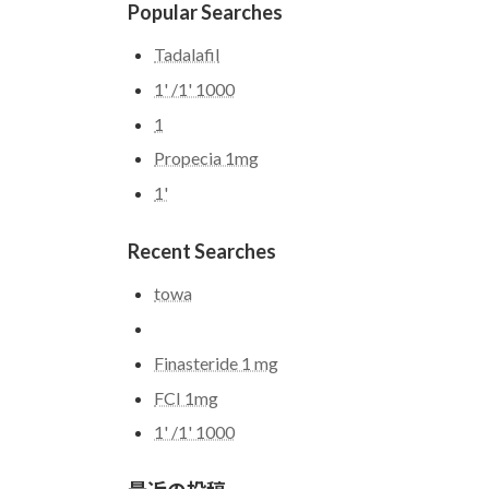
Popular Searches
Tadalafil
1' /1' 1000
1
Propecia 1mg
1'
Recent Searches
towa
Finasteride 1 mg
FCI 1mg
1' /1' 1000