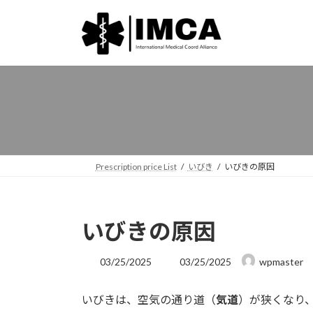
コ
ナ
ン
ビ
テ
ゲ
ン
ー
ツ
シ
へ
ョ
ス
ン
キ
に
ッ
移
プ
動
Prescription price List
いびき
いびきの原因
いびきの原因
最
03/25/2025
03/25/2025
wpmaster
終
更
いびきは、空気の通り道（
気道
）が狭くなり
新