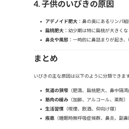
4. 子供のいびきの原因
アデノイド肥大
：鼻の奥にあるリンパ組
扁桃肥大
：幼少期は特に扁桃が大きくな
鼻炎や風邪
：一時的に鼻詰まりが起き、
まとめ
いびきの主な原因は以下のように分類できま
気道の狭窄
（肥満、扁桃肥大、鼻中隔湾
筋肉の緩み
（加齢、アルコール、薬剤）
生活習慣
（喫煙、飲酒、仰向け寝）
疾患
（睡眠時無呼吸症候群、鼻炎、副鼻