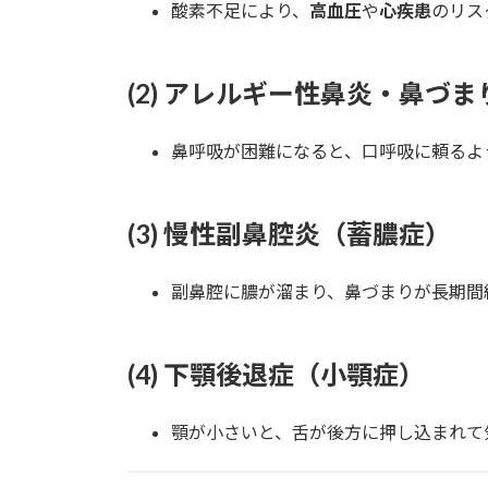
酸素不足により、
高血圧
や
心疾患
のリス
(2) アレルギー性鼻炎・鼻づま
鼻呼吸が困難になると、口呼吸に頼るよ
(3) 慢性副鼻腔炎（蓄膿症）
副鼻腔に膿が溜まり、鼻づまりが長期間
(4) 下顎後退症（小顎症）
顎が小さいと、舌が後方に押し込まれて