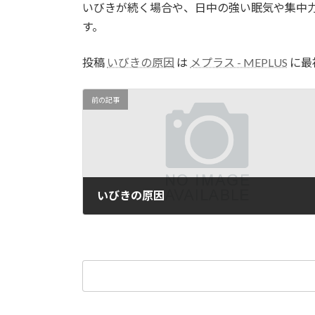
いびきが続く場合や、日中の強い眠気や集中
す。
投稿
いびきの原因
は
メプラス - MEPLUS
に最
前の記事
いびきの原因
03/25/2025
検
索: