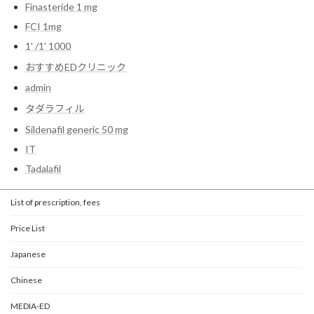
Finasteride 1 mg
FCI 1mg
1' /1' 1000
おすすめEDクリニック
admin
タダラフィル
Sildenafil generic 50 mg
IT
Tadalafil
List of prescription, fees
Price List
Japanese
Chinese
MEDIA-ED