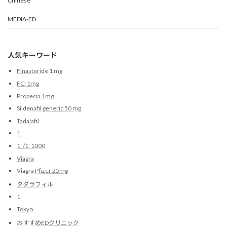
Chinese
MEDIA-ED
人気キーワード
Finasteride 1 mg
FCI 1mg
Propecia 1mg
Sildenafil generic 50 mg
Tadalafil
1'
1' /1' 1000
Viagra
Viagra Pfizer 25mg
タダラフィル
1
Tokyo
おすすめEDクリニック